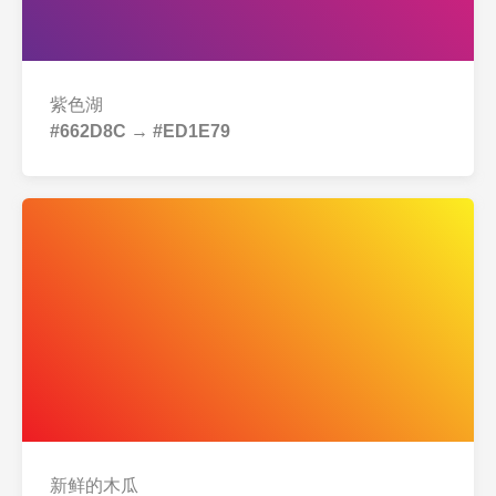
多彩，就现在
紫色湖
#662D8C → #ED1E79
新鲜的木瓜