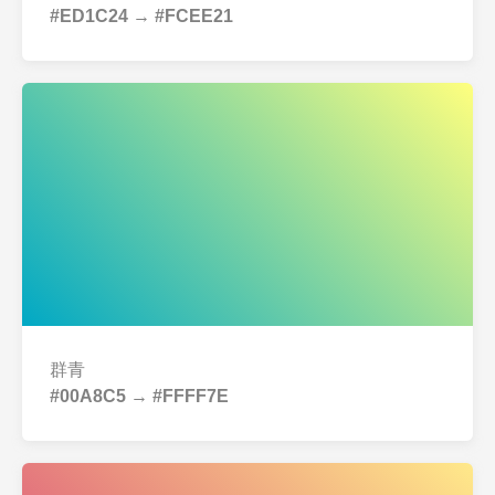
#ED1C24 → #FCEE21
群青
#00A8C5 → #FFFF7E