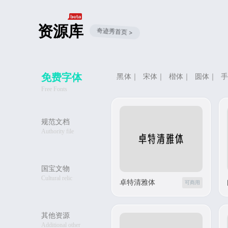
资源库
奇迹秀首页 >
免费字体
黑体
｜
宋体
｜
楷体
｜
圆体
｜
Free Fonts
规范文档
Authority file
国宝文物
Cultural relic
卓特清雅体
可商用
其他资源
Additional other