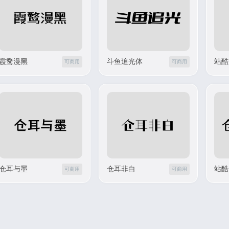
霞鹜漫黑
斗鱼追光体
站酷
可商用
可商用
仓耳与墨
仓耳非白
站酷
可商用
可商用