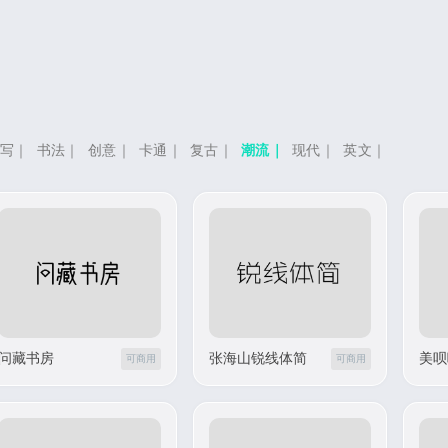
手写
｜
书法
｜
创意
｜
卡通
｜
复古
｜
潮流
｜
现代
｜
英文
｜
问藏书房
张海山锐线体简
美呗
可商用
可商用