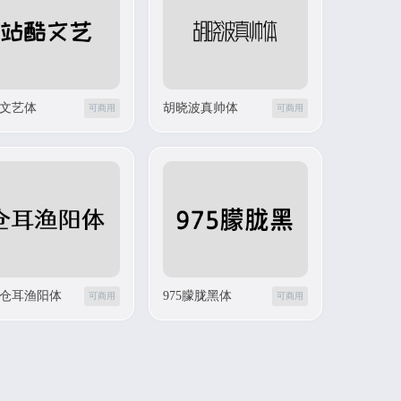
文艺体
胡晓波真帅体
可商用
可商用
仓耳渔阳体
975朦胧黑体
可商用
可商用