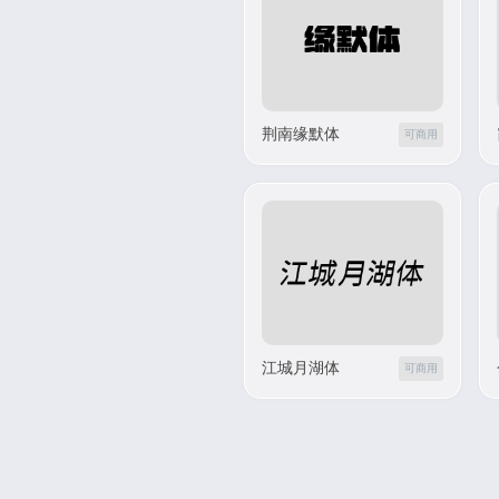
荆南缘默体
可商用
江城月湖体
可商用