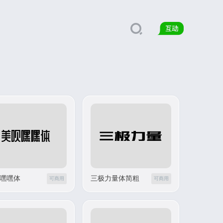
嘿嘿体
三极力量体简粗
可商用
可商用