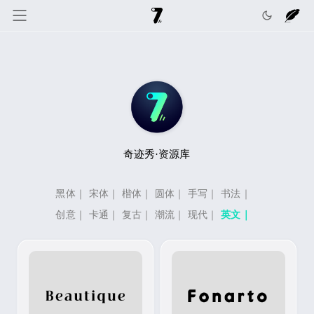
奇迹秀
关于我
记录线
色彩库
工具箱
互动
奇迹秀·资源库
黑体
｜
宋体
｜
楷体
｜
圆体
｜
手写
｜
书法
｜
创意
｜
卡通
｜
复古
｜
潮流
｜
现代
｜
英文
｜