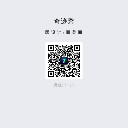
奇迹秀
因 设 计 / 而 美 丽
微信扫一扫